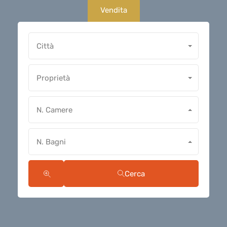
Vendita
Città
Proprietà
N. Camere
N. Bagni
Cerca