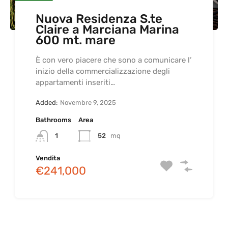
Nuova Residenza S.te
Trilocale ristrutturato in
Ampio e luminoso
Centro storico di
Claire a Marciana Marina
Piazzetta del Fico al
appartamento a 50 metri
Portoferraio suggestivo
600 mt. mare
Cotone – Marciana Marina
dal lungomare di Marciana
appartamento con vista
Marina
mare e giardino
È con vero piacere che sono a comunicare l’
inizio della commercializzazione degli
appartamenti inseriti…
Added:
Added:
Novembre 9, 2025
Added:
Added:
Bathrooms
Bedrooms
Bathrooms
Area
Area
Bedrooms
Bedrooms
Bathrooms
Bathrooms
Area
Area
1
52
mq
50
mq
1
1
2
3
115
138
mq
mq.
1
3
Vendita
Vendita
€241,000
€240,000
€350,000
€550,000