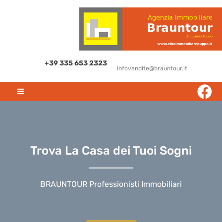
+39 335 653 2323
infovendite@brauntour.it
Trova La Casa dei Tuoi Sogni
BRAUNTOUR Professionisti Immobiliari