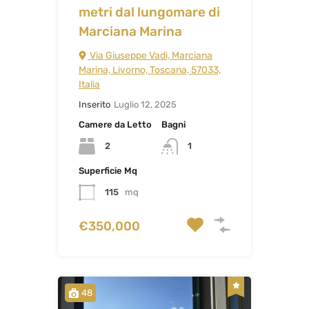
metri dal lungomare di
Marciana Marina
Via Giuseppe Vadi, Marciana
Marina, Livorno, Toscana, 57033,
Italia
Inserito
Luglio 12, 2025
Camere da Letto
Bagni
2
1
Superficie Mq
115
mq
€350,000
48